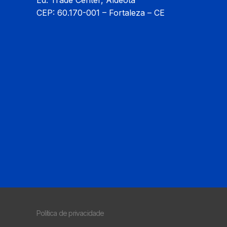
Ed. Trade Center, Aldeota
CEP: 60.170-001 – Fortaleza – CE
Política de privacidade